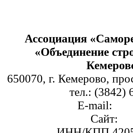
Ассоциация «Самор
«Объединение стр
Кемеров
650070, г. Кемерово, пр
тел.: (3842)
E-mail:
oso
Сайт:
ww
ИНН/КПП 4205