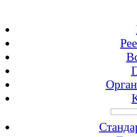
Рее
В
Орган
Станд