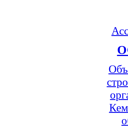
Ас
О
Объ
стр
орг
Кем
о