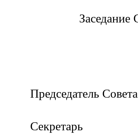
Заседание 
Председате
К.Ю. Пус
Секре