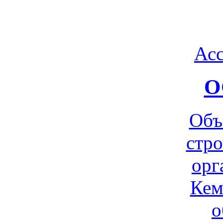
Ас
О
Объ
стр
орг
Кем
о