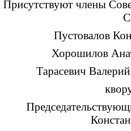
Присутствуют члены Сове
С
Пустовалов К
Хорошилов Ан
Тарасевич В
квор
Председательствующи
Конста