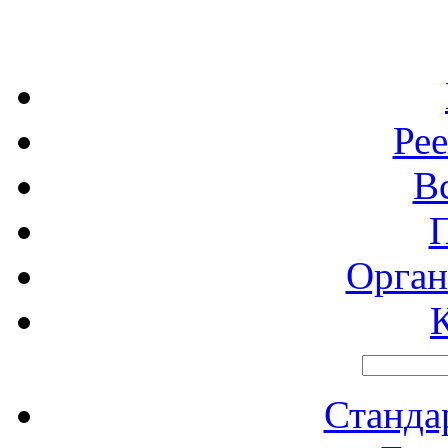
Рее
В
Орган
Станд